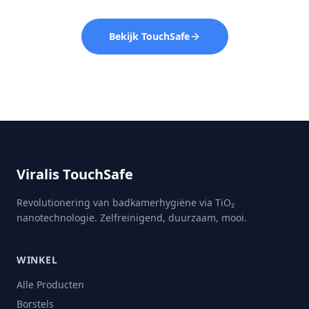
Bekijk TouchSafe
Viralis TouchSafe
Revolutionering van badkamerhygiëne via TiO₂
nanotechnologie. Zelfreinigend, duurzaam, mooi.
WINKEL
Alle Producten
Borstels