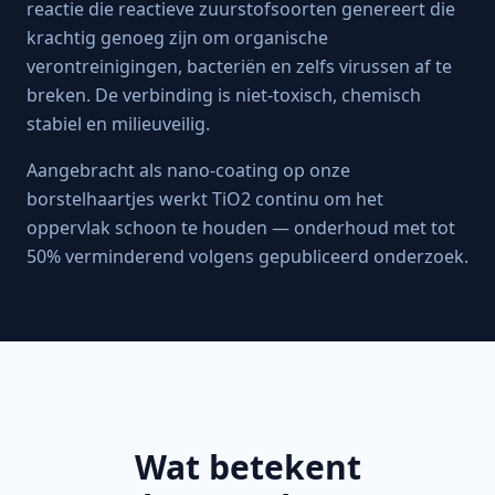
reactie die reactieve zuurstofsoorten genereert die
krachtig genoeg zijn om organische
verontreinigingen, bacteriën en zelfs virussen af te
breken. De verbinding is niet-toxisch, chemisch
stabiel en milieuveilig.
Aangebracht als nano-coating op onze
borstelhaartjes werkt TiO2 continu om het
oppervlak schoon te houden — onderhoud met tot
50% verminderend volgens gepubliceerd onderzoek.
Wat betekent